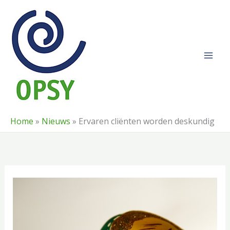
Ga
naar
de
inhoud
Home
»
Nieuws
»
Ervaren cliënten worden deskundig