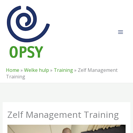
Ga
naar
de
inhoud
Home
»
Welke hulp
»
Training
»
Zelf Management
Training
Zelf Management Training