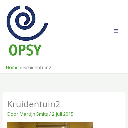
Ga
naar
de
inhoud
Home
»
Kruidentuin2
Kruidentuin2
Door
Martijn Smits
/
2 juli 2015