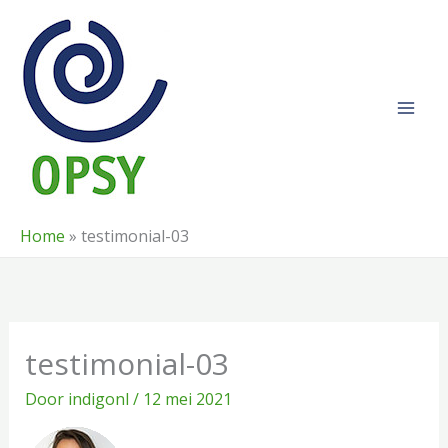
Ga
naar
de
inhoud
Home
»
testimonial-03
testimonial-03
Door
indigonl
/
12 mei 2021