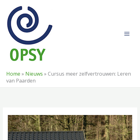
Ga
naar
de
inhoud
Home
»
Nieuws
»
Cursus meer zelfvertrouwen: Leren
van Paarden