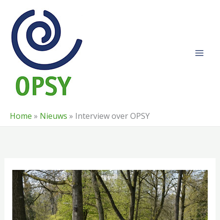
Ga
naar
de
inhoud
Home
»
Nieuws
»
Interview over OPSY