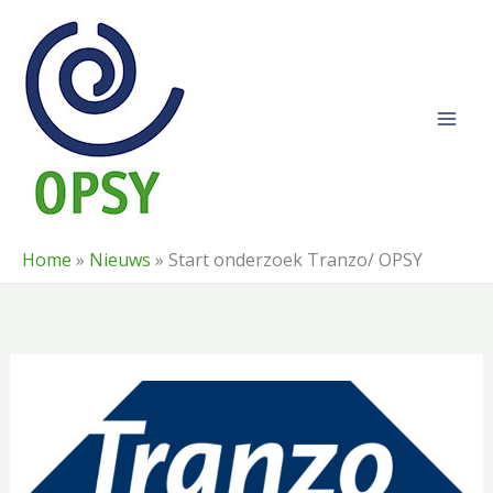
Ga
naar
de
inhoud
Home
»
Nieuws
»
Start onderzoek Tranzo/ OPSY