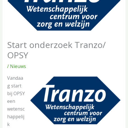
Start onderzoek Tranzo/
OPSY
/
Nieuws
Vandaa
g start
bij OPSY
een
wetensc
happelij
k