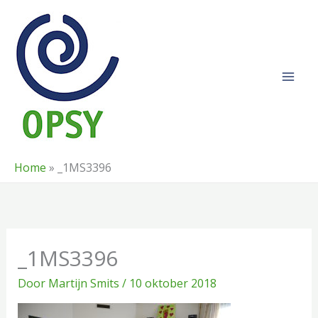
Ga
naar
de
inhoud
Home
»
_1MS3396
_1MS3396
Door
Martijn Smits
/
10 oktober 2018