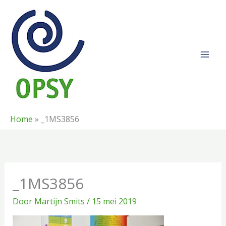
Ga
naar
de
inhoud
Home
»
_1MS3856
_1MS3856
Door
Martijn Smits
/
15 mei 2019