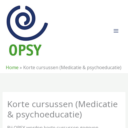
Ga
naar
de
inhoud
Home
»
Korte cursussen (Medicatie & psychoeducatie)
Korte cursussen (Medicatie
& psychoeducatie)
Bij OPSY worden korte cursussen gegeven.