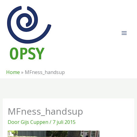
Ga
naar
de
inhoud
Home
»
MFness_handsup
MFness_handsup
Door
Gijs Cuppen
/
7 juli 2015