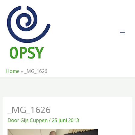
Ga
naar
de
inhoud
Home
»
_MG_1626
_MG_1626
Door
Gijs Cuppen
/
25 juni 2013