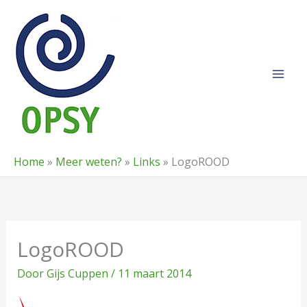
Ga
naar
de
inhoud
Home
»
Meer weten?
»
Links
»
LogoROOD
LogoROOD
Door
Gijs Cuppen
/
11 maart 2014