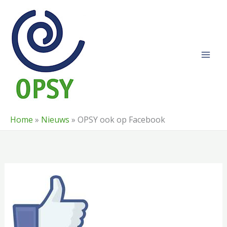
Ga
naar
de
inhoud
Home
»
Nieuws
»
OPSY ook op Facebook