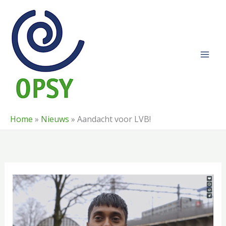
Ga
naar
de
inhoud
Home
»
Nieuws
»
Aandacht voor LVB!