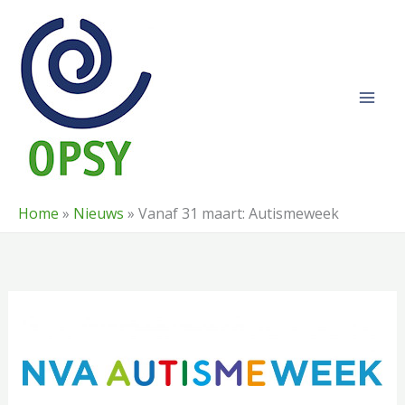
Ga
naar
de
inhoud
Home
»
Nieuws
»
Vanaf 31 maart: Autismeweek