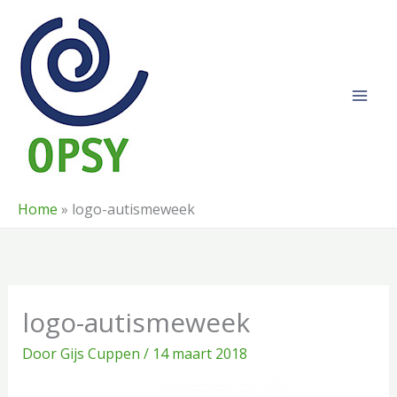
Ga
naar
de
inhoud
Home
»
logo-autismeweek
logo-autismeweek
Door
Gijs Cuppen
/
14 maart 2018