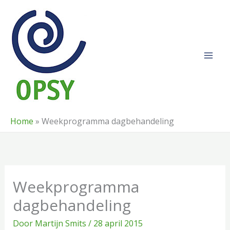
Ga
naar
de
inhoud
Home
»
Weekprogramma dagbehandeling
Weekprogramma
dagbehandeling
Door
Martijn Smits
/
28 april 2015