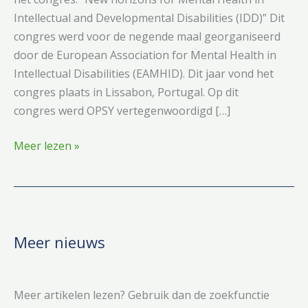
Intellectual and Developmental Disabilities (IDD)” Dit
congres werd voor de negende maal georganiseerd
door de European Association for Mental Health in
Intellectual Disabilities (EAMHID). Dit jaar vond het
congres plaats in Lissabon, Portugal. Op dit
congres werd OPSY vertegenwoordigd […]
Presentatie
Meer lezen »
op
European
Congress
2013
“New
Meer nieuws
horizons
for
Mental
Meer artikelen lezen? Gebruik dan de zoekfunctie