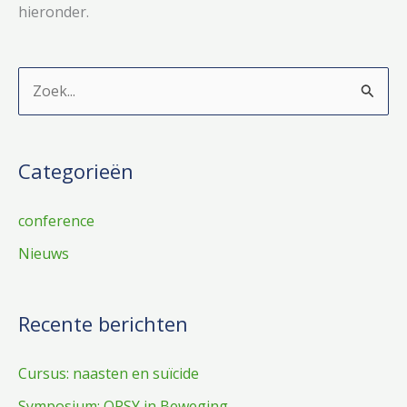
Health
hieronder.
in
IDD”
Z
o
e
Categorieën
k
n
conference
a
Nieuws
a
r
:
Recente berichten
Cursus: naasten en suïcide
Symposium: OPSY in Beweging