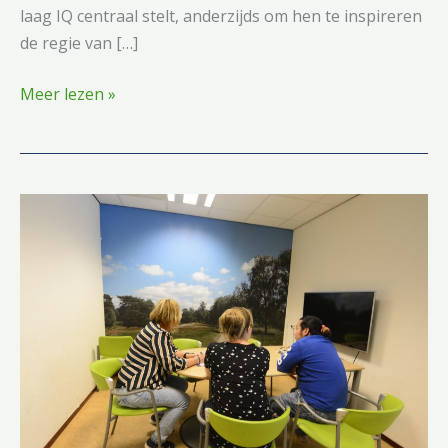
laag IQ centraal stelt, anderzijds om hen te inspireren
de regie van […]
Workshop
Meer lezen »
Congres
16
Mei