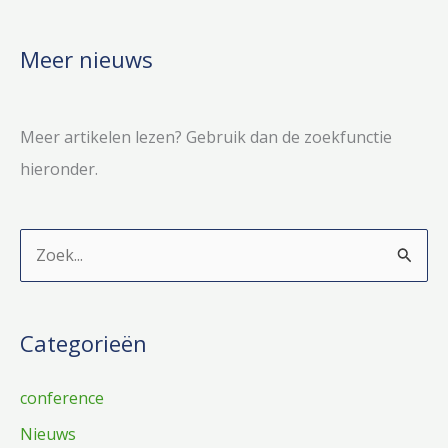
je
behandeling?
Meer nieuws
Meer artikelen lezen? Gebruik dan de zoekfunctie
hieronder.
Z
o
e
Categorieën
k
n
conference
a
Nieuws
a