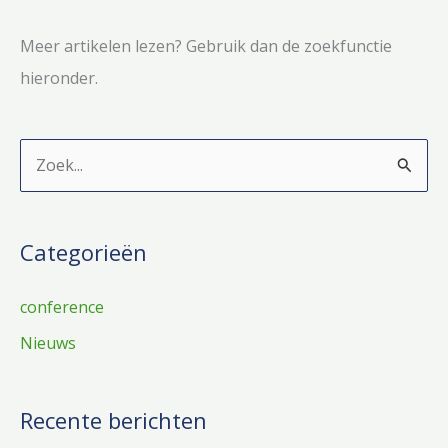
Meer artikelen lezen? Gebruik dan de zoekfunctie
hieronder.
Z
o
e
Categorieën
k
n
conference
a
Nieuws
a
r
:
Recente berichten