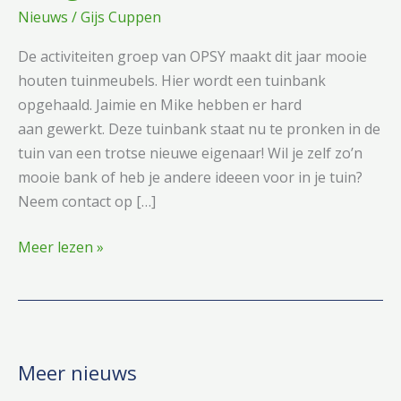
Nieuws
/
Gijs Cuppen
De activiteiten groep van OPSY maakt dit jaar mooie
houten tuinmeubels. Hier wordt een tuinbank
opgehaald. Jaimie en Mike hebben er hard
aan gewerkt. Deze tuinbank staat nu te pronken in de
tuin van een trotse nieuwe eigenaar! Wil je zelf zo’n
mooie bank of heb je andere ideeen voor in je tuin?
Neem contact op […]
Nieuw
Meer lezen »
op
de
kliniek
OPSY:
Zelfgemaakte
Meer nieuws
tuinbanken