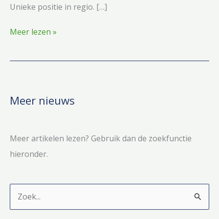
Unieke positie in regio. […]
OPSY
Meer lezen »
erkend
als
MFC
Meer nieuws
Meer artikelen lezen? Gebruik dan de zoekfunctie
hieronder.
Z
o