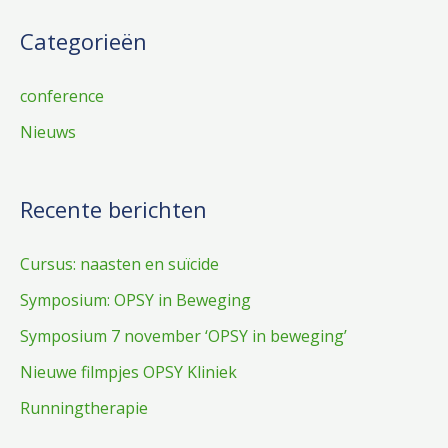
e
Categorieën
k
n
conference
a
Nieuws
a
r
:
Recente berichten
Cursus: naasten en suïcide
Symposium: OPSY in Beweging
Symposium 7 november ‘OPSY in beweging’
Nieuwe filmpjes OPSY Kliniek
Runningtherapie