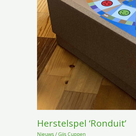
Herstelspel ‘Ronduit’
Nieuws
/
Gijs Cuppen