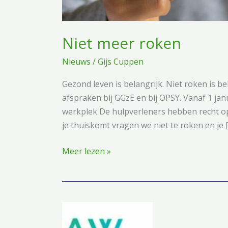
Niet meer roken
Nieuws
/
Gijs Cuppen
Gezond leven is belangrijk. Niet roken is b
afspraken bij GGzE en bij OPSY. Vanaf 1 ja
werkplek De hulpverleners hebben recht op
je thuiskomt vragen we niet te roken en je 
Niet
Meer lezen »
meer
roken