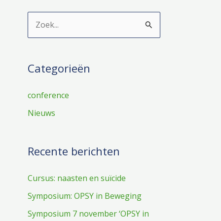
Z
o
e
Categorieën
k
n
conference
a
Nieuws
a
r
:
Recente berichten
Cursus: naasten en suïcide
Symposium: OPSY in Beweging
Symposium 7 november ‘OPSY in