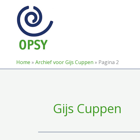
Ga
naar
de
inhoud
Home
»
Archief voor Gijs Cuppen
»
Pagina 2
Gijs Cuppen